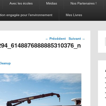
Avec les écoles
Médias
Nos Partenaires !
tion engagée pour l’environnement
Mes Livres
Navigation dans les
← Précédent
Suivant →
images
294_6148876888885310376_n
Cleanup