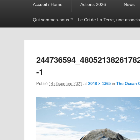
Accueil / Home
Actions 2026
News
menu
Qui sommes-nous ? – Le Cri de La Terre, une associa
244736594_4805213826178
-1
Publié
14 décembre 2021
at
2048 × 1365
in
The Ocean 