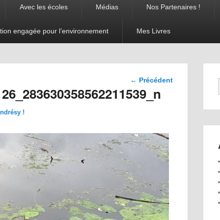
Avec les écoles
Médias
Nos Partenaires !
tion engagée pour l’environnement
Mes Livres
Navigation
← Précédent
dans les
126_283630358562211539_n
images
Andrésy !