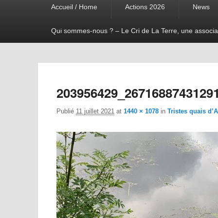
Accueil / Home
Actions 2026
News
menu
Qui sommes-nous ? – Le Cri de La Terre, une associa
203956429_2671688743129
Publié
11 juillet 2021
at
1440 × 1078
in
Tristes quais d’