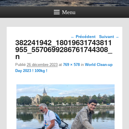
Menu
Navigation dans les
← Précédent
Suivant →
382241942_18019631743811
images
955_5570699286761744308_
n
Publié
26 décembre 2023
at
769 × 578
in
World Clean-up
Day 2023 ! 100kg !