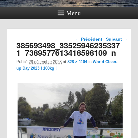
Menu
Navigation dans les
← Précédent
Suivant →
385693498_33525946235337
images
1_7389577613418598109_n
Publié
26 décembre 2023
at
828 × 1104
in
World Clean-
up Day 2023 ! 100kg !