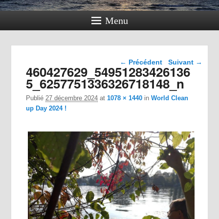
Menu
Navigation dans les
← Précédent
Suivant →
460427629_54951283426136
images
5_6257751336326718148_n
Publié
27 décembre 2024
at
1078 × 1440
in
World Clean
up Day 2024 !