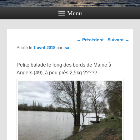
Menu
Navigation dans les
←
Précédent
Suivant
→
articles
Publié le
1 avril 2018
par
isa
Petite balade le long des bords de Maine à
Angers (49), à peu près 2,5kg
?
?
?
?
?