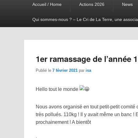
Accueil / Home
Actions 2026
News
menu
Qui sommes-nous ? – Le Cri de La Terre, une associa
1er ramassage de l’année 1
Publié le
7 février 2021
par
isa
Hello tout le monde
Nous avons organisé en tout petit-petit comité
très pollués. 110kg ! Il y avait même un banc !
prochainement ! A bientôt