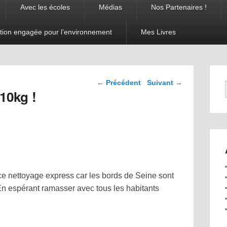
Avec les écoles
Médias
Nos Partenaires !
tion engagée pour l’environnement
Mes Livres
Navigation dans les
←
Précédent
Suivant
→
articles
10kg !
 ce nettoyage express car les bords de Seine sont
 En espérant ramasser avec tous les habitants