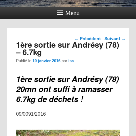
Menu
Navigation dans les
←
Précédent
Suivant
→
1ère sortie sur Andrésy (78)
articles
– 6.7kg
Publié le
10 janvier 2016
par
isa
1ère sortie sur Andrésy (78)
20mn ont suffi à ramasser
6.7kg de déchets !
09/0091/2016