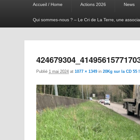
Accueil / Home
Actions 2026
News
menu
Qui sommes-nous ? – Le Cri de La Terre, une associa
424679304_4149561577170
Publié
1 mai 2024
at
1077 × 1349
in
20Kg sur la CD 55 !