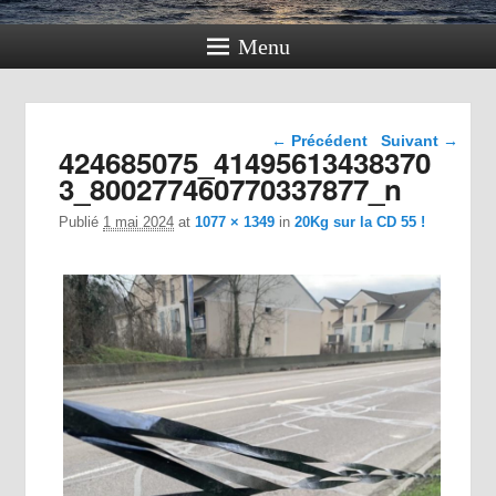
Menu
Navigation dans les
← Précédent
Suivant →
424685075_41495613438370
images
3_800277460770337877_n
Publié
1 mai 2024
at
1077 × 1349
in
20Kg sur la CD 55 !