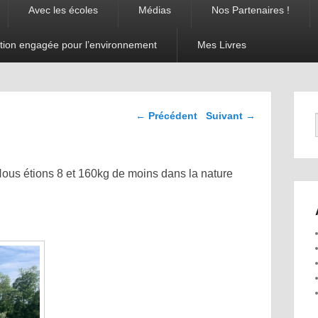
Avec les écoles
Médias
Nos Partenaires !
tion engagée pour l’environnement
Mes Livres
Navigation dans les
←
Précédent
Suivant
→
articles
! Nous étions 8 et 160kg de moins dans la nature