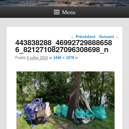
Menu
Navigation dans les
← Précédent
Suivant →
443838288_46992729888658
images
6_8212710827096308698_n
Publié
8 juillet 2024
at
1440 × 1078
in