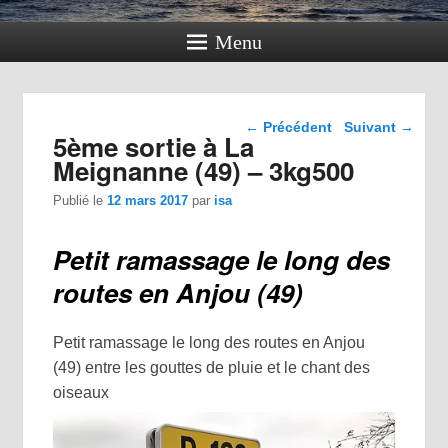
Menu
Navigation dans les
←
Précédent
Suivant
→
5ème sortie à La
articles
Meignanne (49) – 3kg500
Publié le
12 mars 2017
par
isa
Petit ramassage le long des
routes en Anjou (49)
Petit ramassage le long des routes en Anjou
(49) entre les gouttes de pluie et le chant des
oiseaux