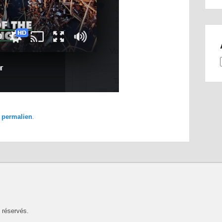
e
permalien
.
 réservés.