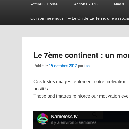
Accueil / Home
Actions 2026
News
menu
Qui sommes-nous ? – Le Cri de La Terre, une associa
Le 7ème continent : un mon
Publié le
15 octobre 2017
par
isa
Ces tristes images renforcent notre motivation
positifs
Those sad images reinforce our motivation every 