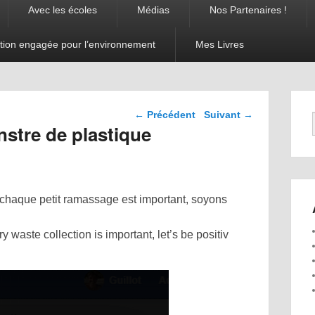
Avec les écoles
Médias
Nos Partenaires !
tion engagée pour l’environnement
Mes Livres
Navigation dans les
←
Précédent
Suivant
→
articles
stre de plastique
, chaque petit ramassage est important, soyons
waste collection is important, let’s be positiv