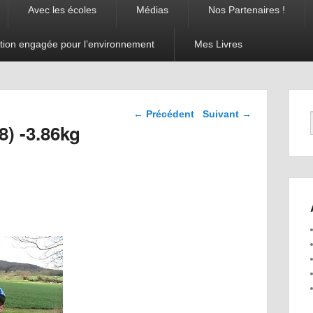
Avec les écoles
Médias
Nos Partenaires !
tion engagée pour l’environnement
Mes Livres
Navigation dans les
←
Précédent
Suivant
→
articles
8) -3.86kg