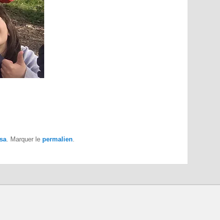
isa
. Marquer le
permalien
.