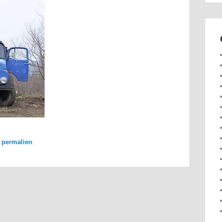
e
permalien
.