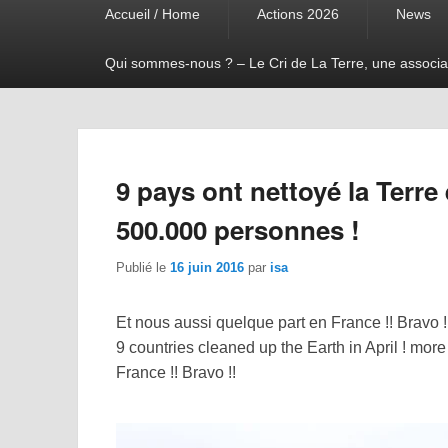
Accueil / Home
Actions 2026
News
menu
Qui sommes-nous ? – Le Cri de La Terre, une associa
9 pays ont nettoyé la Terre 
500.000 personnes !
Publié le
16 juin 2016
par
isa
Et nous aussi quelque part en France !! Bravo !
9 countries cleaned up the Earth in April ! mo
France !! Bravo !!