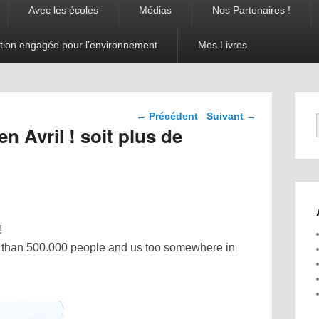
Avec les écoles
Médias
Nos Partenaires !
tion engagée pour l’environnement
Mes Livres
Navigation dans les
←
Précédent
Suivant
→
articles
en Avril ! soit plus de
!
re than 500.000 people and us too somewhere in