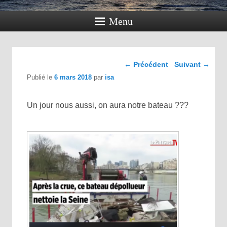
Menu
Navigation dans les
←
Précédent
Suivant
→
articles
Publié le
6 mars 2018
par
isa
Un jour nous aussi, on aura notre bateau
?
?
?