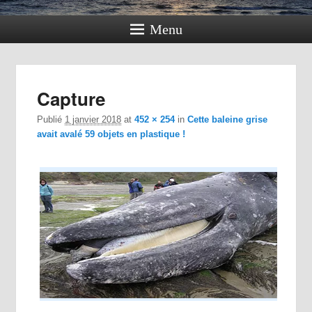
Menu
Navig
Capture
dan
im
Publié
1 janvier 2018
at
452 × 254
in
Cette baleine grise
avait avalé 59 objets en plastique !