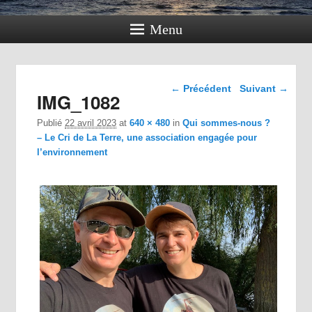
Menu
Navigation dans les
← Précédent
Suivant →
IMG_1082
images
Publié
22 avril 2023
at
640 × 480
in
Qui sommes-nous ?
– Le Cri de La Terre, une association engagée pour
l’environnement