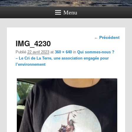
Menu
Navigation
← Précédent
IMG_4230
dans les
images
Publié
22 avril 2023
at
360 × 640
in
Qui sommes-nous ?
– Le Cri de La Terre, une association engagée pour
l’environnement