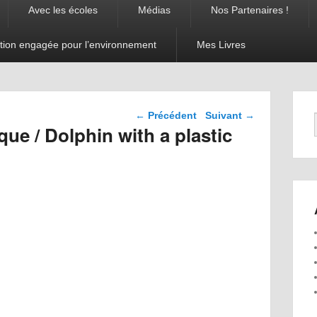
Avec les écoles
Médias
Nos Partenaires !
tion engagée pour l’environnement
Mes Livres
Navigation dans les
←
Précédent
Suivant
→
articles
ue / Dolphin with a plastic