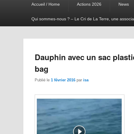
Accueil / Home
Actions 2026
News
menu
Qui sommes-nous ? – Le Cri de La Terre, une associa
Dauphin avec un sac plastiq
bag
Publié le
1 février 2016
par
isa