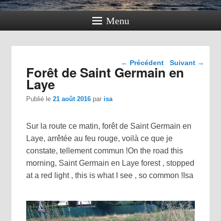
Menu
Navigation dans les
←
Précédent
Suivant
→
Forêt de Saint Germain en
articles
Laye
Publié le
21 août 2016
par
isa
Sur la route ce matin, forêt de Saint Germain en
Laye, arrêtée au feu rouge, voilà ce que je
constate, tellement commun !On the road this
morning, Saint Germain en Laye forest , stopped
at a red light , this is what I see , so common !Isa