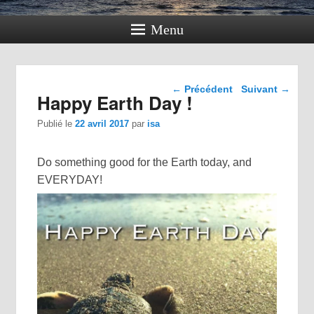
Menu
Navigation dans les
←
Précédent
Suivant
→
Happy Earth Day !
articles
Publié le
22 avril 2017
par
isa
Do something good for the Earth today, and
EVERYDAY!