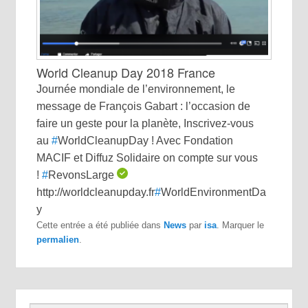
World Cleanup Day 2018 France
Journée mondiale de l’environnement, le
message de François Gabart : l’occasion de
faire un geste pour la planète, Inscrivez-vous
au
#
WorldCleanupDay
! Avec Fondation
MACIF et Diffuz Solidaire on compte sur vous
!
#
RevonsLarge
http://worldcleanupday.fr
#
WorldEnvironmentDa
y
Cette entrée a été publiée dans
News
par
isa
. Marquer le
permalien
.