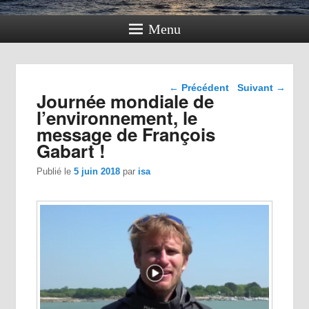
Menu
Navigation dans les
←
Précédent
Suivant
→
Journée mondiale de
articles
l’environnement, le
message de François
Gabart !
Publié le
5 juin 2018
par
isa