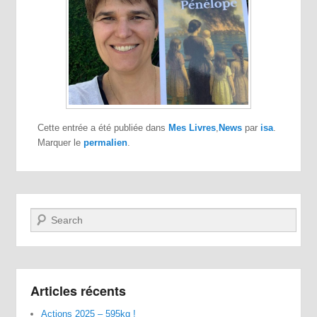
Cette entrée a été publiée dans
Mes Livres
,
News
par
isa
.
Marquer le
permalien
.
Recherche
Articles récents
Actions 2025 – 595kg !