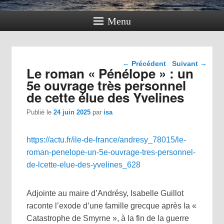
Menu
Navigation dans les
←
Précédent
Suivant
→
Le roman « Pénélope » : un
articles
5e ouvrage très personnel
de cette élue des Yvelines
Publié le
24 juin 2025
par
isa
https://actu.fr/ile-de-france/andresy_78015/le-
roman-penelope-un-5e-ouvrage-tres-personnel-
de-lcette-elue-des-yvelines_628
Adjointe au maire d’Andrésy, Isabelle Guillot
raconte l’exode d’une famille grecque après la «
Catastrophe de Smyrne », à la fin de la guerre