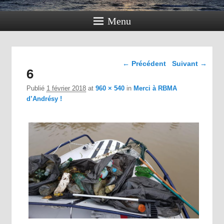
Menu
Navigation dans les
← Précédent
Suivant →
6
images
Publié
1 février 2018
at
960 × 540
in
Merci à RBMA
d’Andrésy !