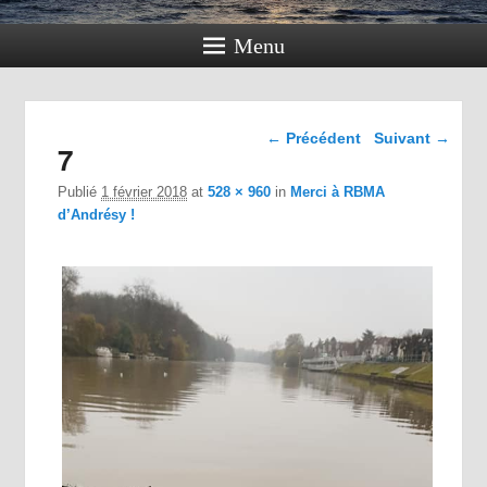
Menu
Navigation dans les
← Précédent
Suivant →
7
images
Publié
1 février 2018
at
528 × 960
in
Merci à RBMA
d’Andrésy !