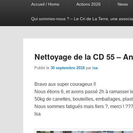
Accueil / Home
Actions 2026
News
menu
Qui sommes-nous ? – Le Cri de La Terre, une associa
Nettoyage de la CD 55 – An
Publié le
30 septembre 2018
par
isa
Bravo aux super courageux !!
Nous étions 6, et avons passé 2h à ramasser l
50kg de canettes, bouteilles, emballages, pla
Nous sommes fatigués mais fiers
?
, merci !
?
?
Isa