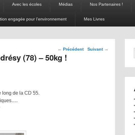
Avec les écoles
Médias
Nos Partenaires !
tion engagée pour l’environnement
Mes Livres
Navigation dans les
←
Précédent
Suivant
→
articles
drésy (78) – 50kg !
e long de la CD 55.
stiques….
?