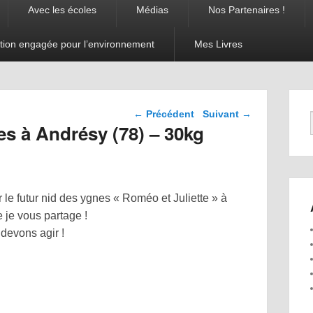
Avec les écoles
Médias
Nos Partenaires !
tion engagée pour l’environnement
Mes Livres
Navigation dans les
←
Précédent
Suivant
→
articles
s à Andrésy (78) – 30kg
 le futur nid des ygnes « Roméo et Juliette » à
 je vous partage !
 devons agir !