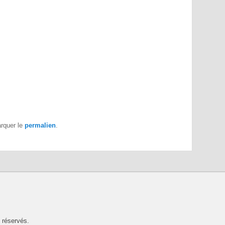
arquer le
permalien
.
 réservés.