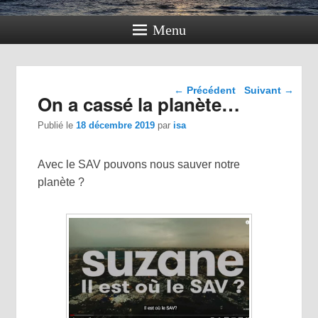
Menu
Navigation dans les
←
Précédent
Suivant
→
On a cassé la planète…
articles
Publié le
18 décembre 2019
par
isa
Avec le SAV pouvons nous sauver notre
planète ?