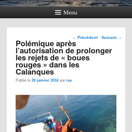
Menu
Navigation dans les
←
Précédent
Suivant
→
Polémique après
articles
l’autorisation de prolonger
les rejets de « boues
rouges » dans les
Calanques
Publié le
20 janvier 2016
par
isa