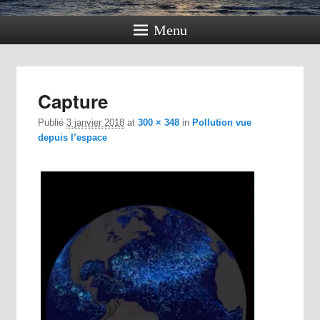
Menu
Navig
Capture
dan
im
Publié
3 janvier 2018
at
300 × 348
in
Pollution vue
depuis l’espace