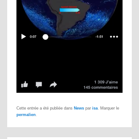
Cette entrée a été publiée dans
News
par
isa
. Marquer le
permalien
.