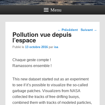
Menu
Navigation dans les
←
Précédent
Suivant
→
Pollution vue depuis
articles
l’espace
Publié le
13 octobre 2016
par
isa
Chaque geste compte !
Ramassons ensemble !
This new dataset started out as an experiment
to see if it’s possible to visualize the so-called
garbage patches. Visualizers from NASA
collected the tracks of free drifting buoys,
combined them with tracks of modeled particles,