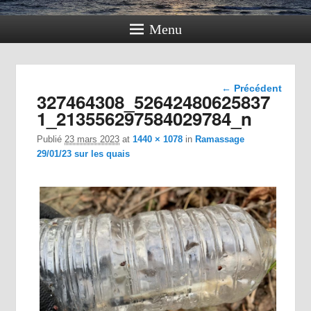
Menu
Navigation
← Précédent
327464308_52642480625837
dans les
images
1_213556297584029784_n
Publié
23 mars 2023
at
1440 × 1078
in
Ramassage
29/01/23 sur les quais