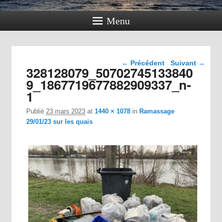
Menu
Navigation dans les
← Précédent
Suivant →
328128079_50702745133840
images
9_1867719677882909337_n-
1
Publié
23 mars 2023
at
1440 × 1078
in
Ramassage
29/01/23 sur les quais