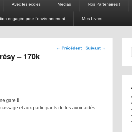
Avec les écoles
Médias
Nos Partenaires !
tion engagée pour l’environnement
Mes Livres
Navigation dans les
←
Précédent
Suivant
→
articles
résy – 170k
ne gare !!
assage et aux participants de les avoir aidés !