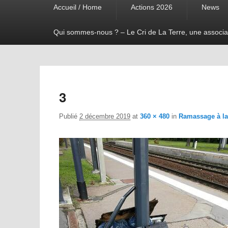
Accueil / Home
Actions 2026
News
menu
Qui sommes-nous ? – Le Cri de La Terre, une associa
3
Publié
2 décembre 2019
at
360 × 480
in
Ramassage à la