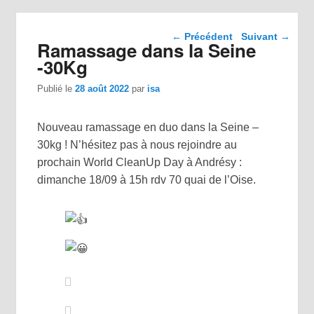
Navigation dans les
←
Précédent
Suivant
→
Ramassage dans la Seine
articles
-30Kg
Publié le
28 août 2022
par
isa
Nouveau ramassage en duo dans la Seine –
30kg ! N’hésitez pas à nous rejoindre au
prochain World CleanUp Day à Andrésy :
dimanche 18/09 à 15h rdv 70 quai de l’Oise.