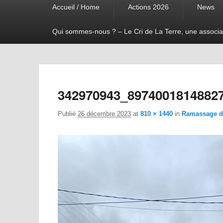
Accueil / Home
Actions 2026
News
menu
Qui sommes-nous ? – Le Cri de La Terre, une associa
342970943_8974001814882
Publié
26 décembre 2023
at
810 × 1440
in
Ramassage du