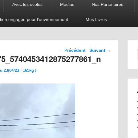
Avec les écoles
Médias
Nos Partenaires !
tion engagée pour l’environnement
Mes Livres
Navigation dans les
← Précédent
Suivant →
images
75_5740453412875277861_n
 23/04/23 ! 165kg !