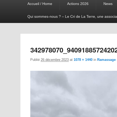
Accueil / Home
Actions 2026
News
menu
Qui sommes-nous ? – Le Cri de La Terre, une associa
342978070_9409188572420
Publié
26 décembre 2023
at
1078 × 1440
in
Ramassage d