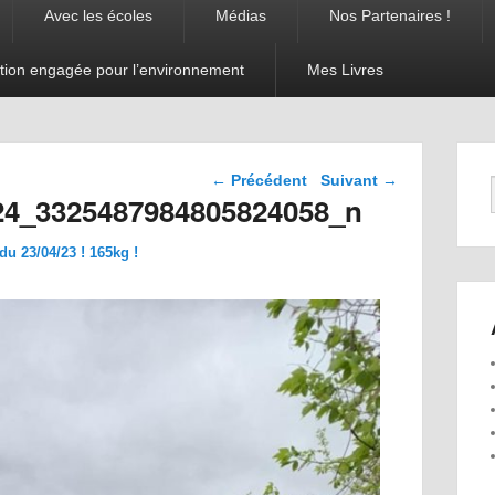
Avec les écoles
Médias
Nos Partenaires !
tion engagée pour l’environnement
Mes Livres
Navigation dans les
← Précédent
Suivant →
images
24_3325487984805824058_n
u 23/04/23 ! 165kg !