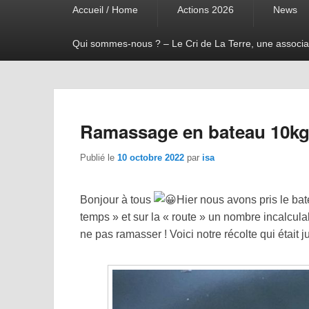
Accueil / Home
Actions 2026
News
menu
Qui sommes-nous ? – Le Cri de La Terre, une associa
Ramassage en bateau 10k
Publié le
10 octobre 2022
par
isa
Bonjour à tous
Hier nous avons pris le ba
temps » et sur la « route » un nombre incalcula
ne pas ramasser ! Voici notre récolte qui était j