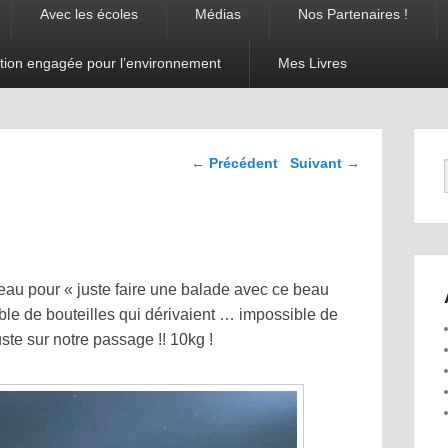
Avec les écoles
Médias
Nos Partenaires !
tion engagée pour l’environnement
Mes Livres
Navigation dans les
←
Précédent
Suivant
→
articles
g
teau pour « juste faire une balade avec ce beau
ble de bouteilles qui dérivaient … impossible de
uste sur notre passage !! 10kg !