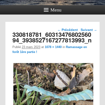
Menu
Navigation dans les
← Précédent
Suivant →
330818781_60313476802560
images
94_3938527167277813993_n
Publié
23 mars 2023
at
1078 × 1440
in
Ramassage en
forêt 1ère partie !