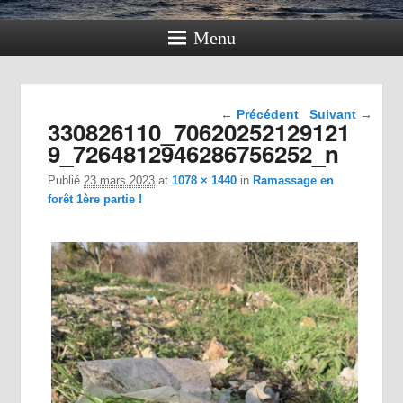
Menu
Navigation dans les
← Précédent
Suivant →
330826110_70620252129121
images
9_7264812946286756252_n
Publié
23 mars 2023
at
1078 × 1440
in
Ramassage en
forêt 1ère partie !