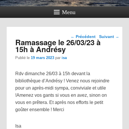
Menu
Navigation dans les
←
Précédent
Suivant
→
Ramassage le 26/03/23 à
articles
15h à Andrésy
Publié le
19 mars 2023
par
isa
Rdv dimanche 26/03 à 15h devant la
bibliothèque d’Andrésy ! Venez nous rejoindre
pour un après-midi sympa, conviviale et utile
!Amenez vos gants si vous en avez, sinon on
vous en prêtera. Et après nos efforts le petit
goûter ensemble ! Merci
Isa