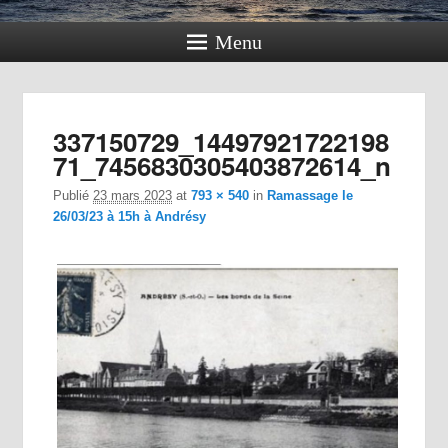
Menu
Navig
337150729_14497921722198
dan
71_7456830305403872614_n
im
Publié
23 mars 2023
at
793 × 540
in
Ramassage le
26/03/23 à 15h à Andrésy