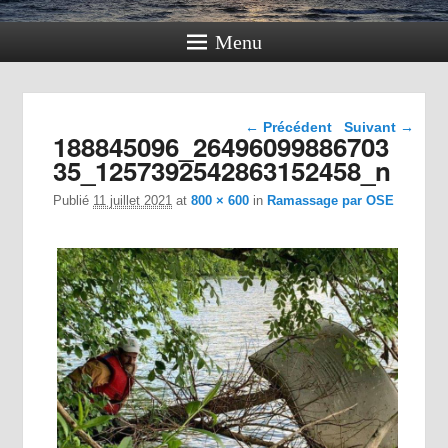
Menu
Navigation dans les
← Précédent
Suivant →
188845096_26496099886703
images
35_1257392542863152458_n
Publié
11 juillet 2021
at
800 × 600
in
Ramassage par OSE