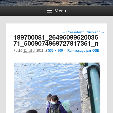
Menu
Navigation dans les
← Précédent
Suivant →
189700081_26496099620036
images
71_5009074969727817361_n
Publié
11 juillet 2021
at
533 × 800
in
Ramassage par OSE