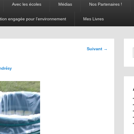
Avec les écoles
Médias
Nos Partenaires !
tion engagée pour l’environnement
Mes Livres
Navigation
Suivant →
dans les
images
ndrésy