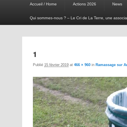
Accueil / Home
Actions 2026
News
menu
Qui sommes-nous ? – Le Cri de La Terre, une associa
1
Publié
15 février 2019
at
466 × 960
in
Ramassage sur A