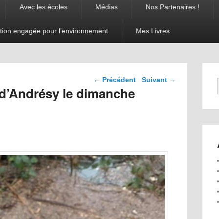
Avec les écoles
Médias
Nos Partenaires !
tion engagée pour l’environnement
Mes Livres
Navigation dans les
←
Précédent
Suivant
→
articles
d’Andrésy le dimanche