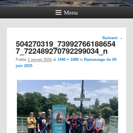
Menu
Navigation
Suivant →
504270319_73992766188654
dans les
images
7_722489270792299034_n
Publié
2 janvier 2026
at
1440 × 1080
in
Ramassage du 09
juin 2025